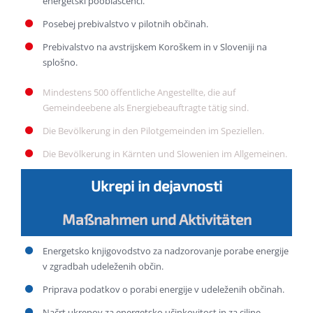
energetski pooblaščenci.
Posebej prebivalstvo v pilotnih občinah.
Prebivalstvo na avstrijskem Koroškem in v Sloveniji na
splošno.
Mindestens 500 öffentliche Angestellte, die auf
Gemeindeebene als Energiebeauftragte tätig sind.
Die Bevölkerung in den Pilotgemeinden im Speziellen.
Die Bevölkerung in Kärnten und Slowenien im Allgemeinen.
Ukrepi in dejavnosti
Maßnahmen und Aktivitäten
Energetsko knjigovodstvo za nadzorovanje porabe energije
v zgradbah udeleženih občin.
Priprava podatkov o porabi energije v udeleženih občinah.
Načrt ukrepov za energetsko učinkovitost in za ciljne