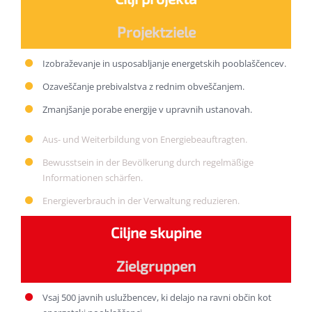
Projektziele
Izobraževanje in usposabljanje energetskih pooblaščencev.
Ozaveščanje prebivalstva z rednim obveščanjem.
Zmanjšanje porabe energije v upravnih ustanovah.
Aus- und Weiterbildung von Energiebeauftragten.
Bewusstsein in der Bevölkerung durch regelmäßige
Informationen schärfen.
Energieverbrauch in der Verwaltung reduzieren.
Ciljne skupine
Zielgruppen
Vsaj 500 javnih uslužbencev, ki delajo na ravni občin kot